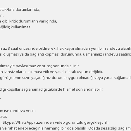
k atak/kriz durumlarında,
in,
gibi kritik durumların varlığında,
ldir, kullanılmaz.
n az 3 saat öncesinde bildirerek, hak kaybı olmadan yeni bir randevu alabilir
l oluşması ya da bağlantı kopması durumunda, uzmanımız randevu saatiniz 
r, kimseyle paylaşılmaz ve süreç sonunda silinir.
 izinsiz olarak alınması etik ve yasal olarak uygun değildir.
 görüşmenin sizin yaşadığınız duruma uygun olmadığı veya yarar sağlamadı
diği koşullar sağlanamadığı takdirde hizmet sonlandırılabilir.
?
ise randevu verilir.
rar.
r (Skype, WhatsApp) üzerinden video görüntülü gerçekleştirilir.
ve rahat edebileceğiniz herhangi bir oda olabilir. Odada sessizliği sağlama