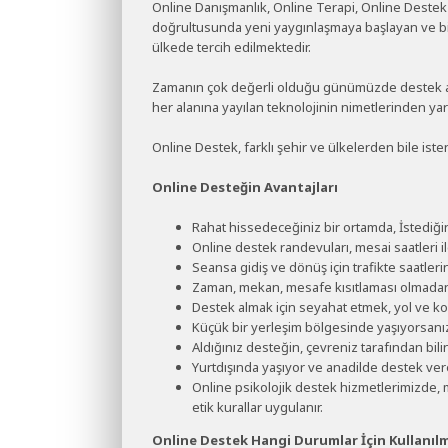
Online Danışmanlık, Online Terapi, Online Destek vs
doğrultusunda yeni yaygınlaşmaya başlayan ve bilims
ülkede tercih edilmektedir.
Zamanın çok değerli olduğu günümüzde destek al
her alanına yayılan teknolojinin nimetlerinden ya
Online Destek, farklı şehir ve ülkelerden bile is
Online Desteğin Avantajları
Rahat hissedeceğiniz bir ortamda, İstediğ
Online destek randevuları, mesai saatleri il
Seansa gidiş ve dönüş için trafikte saatler
Zaman, mekan, mesafe kısıtlaması olmadan, e
Destek almak için seyahat etmek, yol ve k
Küçük bir yerleşim bölgesinde yaşıyorsanız
Aldığınız desteğin, çevreniz tarafından bilin
Yurtdışında yaşıyor ve anadilde destek vere
Online psikolojik destek hizmetlerimizde, 
etik kurallar uygulanır.
Online Destek Hangi Durumlar İçin Kullanıl