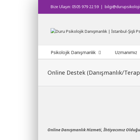
Skip
Bize Ulaşın: 0505 979 22 59
|
bilgi@durupsikoloj
to
content
Ara:
Psikolojik Danışmanlık
Uzmanımız
Online Destek (Danışmanlık/Terapi
Online Danışmanlık Hizmeti, İhtiyacımız Olduğu