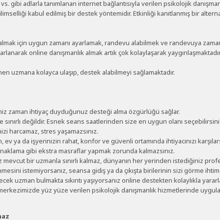
. gibi adlarla tanımlanan internet bağlantısıyla verilen psikolojik danışmanl
elliği kabul edilmiş bir destek yöntemidir. Etkinliği kanıtlanmış bir alterna
mak için uygun zamanı ayarlamak, randevu alabilmek ve randevuya zamanın
rarlanarak online danışmanlık almak artık çok kolaylaşarak yaygınlaşmaktadır
tenen uzmana kolayca ulaşıp, destek alabilmeyi sağlamaktadır.
iniz zaman ihtiyaç duyduğunuz desteği alma özgürlüğü sağlar.
e sınırlı değildir. Esnek seans saatlerinden size en uygun olanı seçebilirsini
inizi harcamaz, stres yaşamazsınız.
v ya da işyerinizin rahat, konfor ve güvenli ortamında ihtiyacınızı karşılars
onaklama gibi ekstra masraflar yapmak zorunda kalmazsınız.
 mevcut bir uzmanla sınırlı kalmaz, dünyanın her yerinden istediğiniz profes
mesini istemiyorsanız, seansa gidiş ya da çıkışta birilerinin sizi görme ihtima
cek uzman bulmakta sıkıntı yaşıyorsanız online destekten kolaylıkla yararla
merkezimizde yüz yüze verilen psikolojik danışmanlık hizmetlerinde uygulad
maz