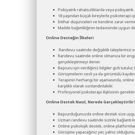
Psikiyatrik rahatsızlıklarda veya psikiyatri
18 yaşından küçük bireylerle psikoterapi iç
İntihar düşünceleri ve kendine zarar verme 
Madde bağımlılığının tedavisinde uygun deği
Online Desteğin İlkeleri
Randevu saatinde değişiklik taleplerinizi e
Randevu saatinde online olmanıza bir enge
gerçekleştirmeyi dener.
Başvuru için verdiğiniz bilgiler gizli tutulu
Görüşmelerin sesli ya da görüntülü kaydının
Terapinin herhangi bir aşamasında, online
karşılıklı olarak sonlandırılabilir.
Profesyonel psikoterapi ilişkisinin gerektir
Online Destek Nasıl, Nerede Gerçekleştirilir
Başvurduğunuzda online destek size uygun 
Uzman randevu saatinde sizinle bağlantı ku
Online psikolojik destek, online platformla
Görüşme yapacağınız yer, yalnız olduğunuz 