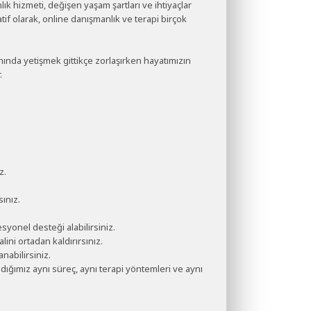
ık hizmeti, değişen yaşam şartları ve ihtiyaçlar
tif olarak, online danışmanlık ve terapi birçok
da yetişmek gittikçe zorlaşırken hayatımızın
.
z.
ınız.
yonel desteği alabilirsiniz.
lini ortadan kaldırırsınız.
nabilirsiniz.
ığımız aynı süreç, aynı terapi yöntemleri ve aynı