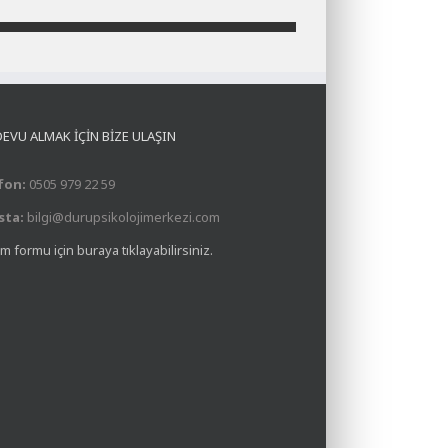
EVU ALMAK İÇİN BİZE ULAŞIN
fon:
0505 979 22 59
sta:
bilgi@durupsikolojimerkezi.com
şim formu için buraya tıklayabilirsiniz.