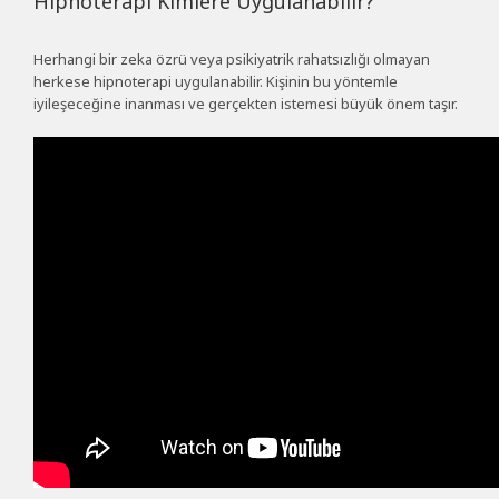
Hipnoterapi Kimlere Uygulanabilir?
Herhangi bir zeka özrü veya psikiyatrik rahatsızlığı olmayan
herkese hipnoterapi uygulanabilir. Kişinin bu yöntemle
iyileşeceğine inanması ve gerçekten istemesi büyük önem taşır.