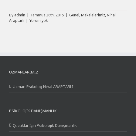
By
admin
|
Temmuz 26th, 2015
|
Genel
,
Makalelerimiz
,
Nihal
Araptarlı
|
Yorum yok
UZMANLARIMIZ
Uzman Psikolog Nihal ARAPTARLI
PSIKOLOJIK DANIŞMANLIK
Çocuklar İçin Psikolojik Danışmanlık