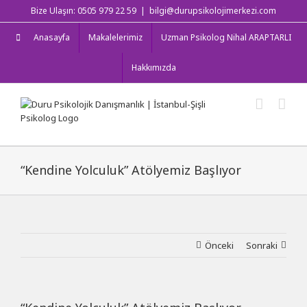
Skip
Bize Ulaşın: 0505 979 22 59
|
bilgi@durupsikolojimerkezi.com
to
content
Anasayfa
Makalelerimiz
Uzman Psikolog Nihal ARAPTARLI
Hakkımızda
“Kendine Yolculuk” Atölyemiz Başlıyor
Önceki
Sonraki