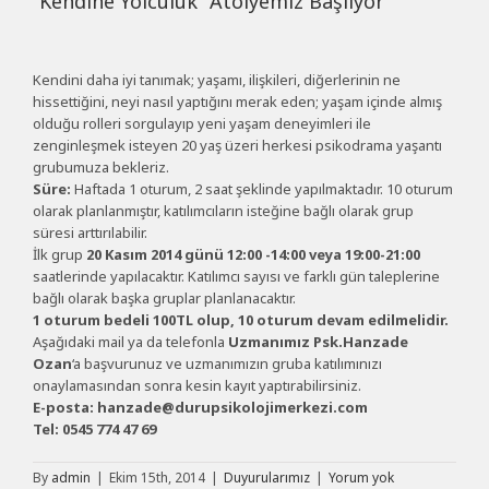
“Kendine Yolculuk” Atölyemiz Başlıyor
Kendini daha iyi tanımak; yaşamı, ilişkileri, diğerlerinin ne
hissettiğini, neyi nasıl yaptığını merak eden; yaşam içinde almış
olduğu rolleri sorgulayıp yeni yaşam deneyimleri ile
zenginleşmek isteyen 20 yaş üzeri herkesi psikodrama yaşantı
grubumuza bekleriz.
Süre:
Haftada 1 oturum, 2 saat şeklinde yapılmaktadır. 10 oturum
olarak planlanmıştır, katılımcıların isteğine bağlı olarak grup
süresi arttırılabilir.
İlk grup
20 Kasım 2014 günü 12:00 -14:00 veya 19:00-21:00
saatlerinde yapılacaktır. Katılımcı sayısı ve farklı gün taleplerine
bağlı olarak başka gruplar planlanacaktır.
1 oturum bedeli 100TL olup, 10 oturum devam edilmelidir.
Aşağıdaki mail ya da telefonla
Uzmanımız Psk.Hanzade
Ozan
‘a başvurunuz ve uzmanımızın gruba katılımınızı
onaylamasından sonra kesin kayıt yaptırabilirsiniz.
E-posta: hanzade@durupsikolojimerkezi.com
Tel: 0545 774 47 69
By
admin
|
Ekim 15th, 2014
|
Duyurularımız
|
Yorum yok