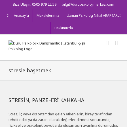
Skip
Bize Ulaşın: 0505 979 22 59
|
bilgi@durupsikolojimerkezi.com
to
content
Anasayfa
Makalelerimiz
Uzman Psikolog Nihal ARAPTARLI
Hakkımızda
stresle başetmek
STRESİN, PANZEHİRİ KAHKAHA
Stres; İç veya dış ortamdan gelen etkenlerin, birey tarafından
tehdit edici ya da zararlı olarak değerlendirmesi sonucunda,
fiziksel ve psikolojik boyutlarda oluşan aşırı uyarılma durumudur.