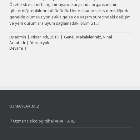
Özetle stres, herhangi bir uyarıcı karşısında organizmanın
gösterdiği tepkilerin bütünüdür. Her ne kadar stres denildiğinde
genelde olumsuz yönü akla gelse de yaşam sürecindeki değişim
ve yeni durumlara uyum sağlamadaki olumlu [...]
By
admin
|
Nisan 4th, 2015
|
Genel
,
Makalelerimiz
,
Nihal
Araptarlı
|
Yorum yok
Devamı
UZMANLARIMIZ
Uzman Psikolog Nihal ARAPTARLI