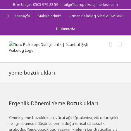
Skip
Bize Ulaşın: 0505 979 22 59
|
bilgi@durupsikolojimerkezi.com
to
content
Anasayfa
Makalelerimiz
Uzman Psikolog Nihal ARAPTARLI
Hakkımızda
yeme bozuklukları
Ergenlik Dönemi Yeme Bozuklukları
Yemek yeme bozuklukları, vücut ağırlığı takıntısı, vücudun şekli
ile ilgili olumsuz düşüncelerin olduğu ruhsal rahatsızlık
grubudur. Yeme bozukluğu yaşayan kişilerin kendi vücutlarıyla