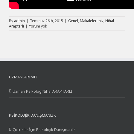
By
admin
|
Temmuz 26th, 2015
|
Genel
,
Makalelerimiz
,
Nihal
Araptarlı
|
Yorum yok
UZMANLARIMIZ
Uzman Psikolog Nihal ARAPTARLI
PSIKOLOJIK DANIŞMANLIK
Çocuklar İçin Psikolojik Danışmanlık