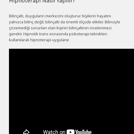
Hipnoterapi Nasıl Yapılır?
Bilinçaltı, duyguların merkezini oluşturur. Kişilerin hayatını
yalnızca bilinç değil; bilinçaltı da önemli ölçüde etkiler. Bilinciyle
çözemediği sorunları olan kişinin bilinçaltının incelenmesi
gerekir. Hipnotik trans esnasında psikoterapi teknikleri
kullanılarak hipnoterapi uygulanır.