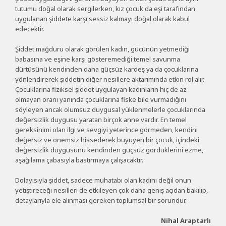
tutumu doğal olarak sergilerken, kız çocuk da eşi tarafından
uygulanan şiddete karşı sessiz kalmayı doğal olarak kabul
edecektir.
Şiddet mağduru olarak görülen kadın, gücünün yetmediği
babasına ve eşine karşı gösteremediği temel savunma
dürtüsünü kendinden daha güçsüz kardeş ya da çocuklarına
yönlendirerek şiddetin diğer nesillere aktarımında etkin rol alır.
Çocuklarına fiziksel şiddet uygulayan kadınların hiç de az
olmayan oranı yanında çocuklarına fiske bile vurmadığını
söyleyen ancak olumsuz duygusal yüklenmelerle çocuklarında
değersizlik duygusu yaratan birçok anne vardır. En temel
gereksinimi olan ilgi ve sevgiyi yeterince görmeden, kendini
değersiz ve önemsiz hissederek büyüyen bir çocuk, içindeki
değersizlik duygusunu kendinden güçsüz gördüklerini ezme,
aşağılama çabasıyla bastırmaya çalışacaktır.
Dolayısıyla şiddet, sadece muhatabı olan kadını değil onun
yetiştireceği nesilleri de etkileyen çok daha geniş açıdan bakılıp,
detaylarıyla ele alınması gereken toplumsal bir sorundur.
Nihal Araptarlı