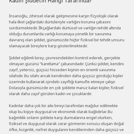
Kadın Şiddetin Hangi Tarafında?
İnsanoğlu, zihinsel olarak gelişmesine karşın fizyolojik olarak
hala ilkel çağlardaki dürtüleriyle varlığını koruma çabasını
sürdürmektedir. İlkçağlardaki dürtüsel ve varlığın tehdit altında
olduğu durumlarda varlığı korumaya yönelik bir savunma
davranış olan şiddet, günümüzde hiçbir fiziksel bir tehdit unsuru
olamayacak bireylere karşı gösterilmektedir.
Şiddet eğilimli birey, çevresindekileri kontrol ederek, gerçekte
olmayan gücünü “kanıtlama” çabasındadır. Çünkü şiddet, kendini
zayıf, yetersiz, güçsüz hisseden kişinin en önemli savunma
silahıdır. Bu silahı ancak kendinden daha güçsüz gördüğü kişiler
üzerinde kullanarak içindeki zayıflığı kamufle etmeye çalışır.
Dolasıyla günümüzde en çok şiddete maruz kalan kişiler, fiziksel
olarak daha zayıf görülen kadın ve çocuklardır.
Kadınlar daha çok bir aile bireyi tarafından mağdur edilmekte
olup bu kişiye duygusal ve ekonomik olarak bağlıdırlar. Bu
bağımlılık onların şiddete karşı durmalarına engel olurken,
fiziksel ve duygusal olarak zarar görmenin sonucu oluşan doğal
öfke, kızgınlık, nefret duygularını kendilerinden daha güçsüz ve