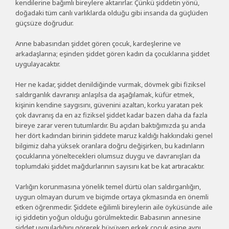
kendilerine bağımlı bireylere aktarırlar. Çünkü şiddetin yönü,
doğadaki tüm canlı varlıklarda olduğu gibi insanda da güçlüden
güçsüze doğrudur.
Anne babasından şiddet gören çocuk, kardeşlerine ve
arkadaşlarına; eşinden şiddet gören kadın da çocuklarına şiddet
uygulayacaktır.
Her ne kadar, şiddet denildiğinde vurmak, dövmek gibi fiziksel
saldırganlık davranışı anlaşılsa da aşağılamak, küfür etmek,
kişinin kendine saygısını, güvenini azaltan, korku yaratan pek
çok davranış da en az fiziksel şiddet kadar bazen daha da fazla
bireye zarar veren tutumlardır. Bu açıdan baktığımızda şu anda
her dört kadından birinin şiddete maruz kaldığı hakkındaki genel
bilgimiz daha yüksek oranlara doğru değişirken, bu kadınların
çocuklarına yöneltecekleri olumsuz duygu ve davranışları da
toplumdaki şiddet mağdurlarının sayısını kat be kat artıracaktır.
Varlığın korunmasına yönelik temel dürtü olan saldırganlığın,
uygun olmayan durum ve biçimde ortaya çıkmasında en önemli
etken öğrenmedir. Şiddete eğilimli bireylerin aile öyküsünde aile
içi şiddetin yoğun olduğu görülmektedir. Babasının annesine
şiddet uyguladığını görerek büyüyen erkek çocuk eşine aynı